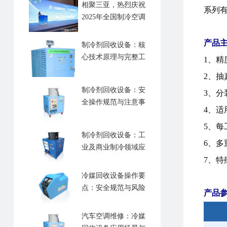
术交流会
相聚三亚，热烈庆祝
系列
2025年全国制冷空调
行业年会召开
产品
制冷剂回收设备：核
心技术原理与完整工
1、精
作流程
2、抽
制冷剂回收设备：安
3、
全操作规范与注意事
4、
项
5、每
制冷剂回收设备：工
6、
业及商业制冷领域应
用解析
7、特
冷媒回收设备操作要
点：安全规范与风险
产品
防范
汽车空调维修：冷媒