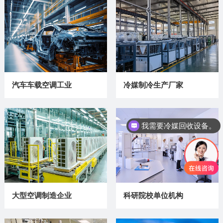
讯
我
们
汽车车载空调工业
冷媒制冷生产厂家
我需要冷媒回收设备。
大型空调制造企业
科研院校单位机构