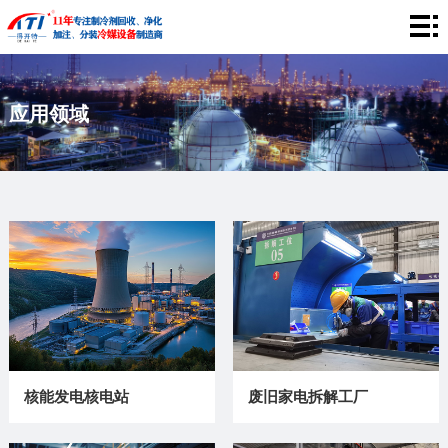
网
站
关
应用领域
首
于
产
页
我
品
工
们
中
程
应
心
案
用
企
例
领
业
视
域
风
频
新
采
中
闻
联
核能发电核电站
废旧家电拆解工厂
心
资
系