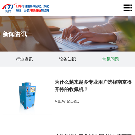
网
站
关
新闻资讯
首
于
产
页
我
品
工
行业资讯
设备知识
常见问题
们
中
程
应
心
案
用
企
为什么越来越多专业用户选择南京得
例
开特的收氟机？
领
业
视
VIEW MORE →
域
风
频
新
采
中
闻
联
心
资
系