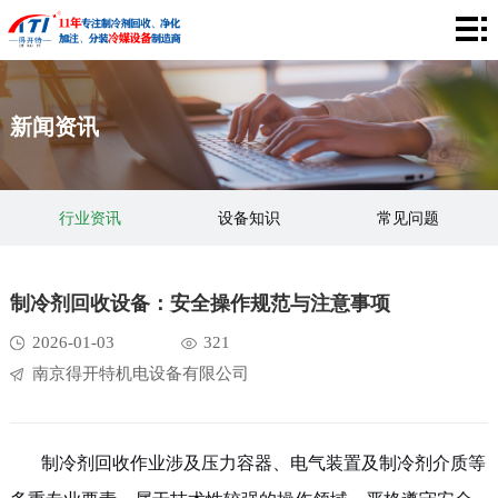
网
站
关
新闻资讯
首
于
产
页
我
品
工
行业资讯
设备知识
常见问题
们
中
程
应
心
案
用
企
制冷剂回收设备：安全操作规范与注意事项
例
领
业
视
2026-01-03
321
南京得开特机电设备有限公司
域
风
频
新
采
中
闻
联
制冷剂回收作业涉及压力容器、电气装置及制冷剂介质等
心
资
系