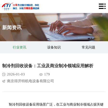
网
站
关
新闻资讯
首
于
产
页
我
品
工
行业资讯
设备知识
常见问题
们
中
程
应
心
案
用
企
制冷剂回收设备：工业及商业制冷领域应用解析
例
领
业
视
2026-01-03
179
南京得开特机电设备有限公司
域
风
频
新
采
中
闻
联
心
制冷剂回收设备应用场景广泛，在工业与商业制冷领域占据关键
资
系