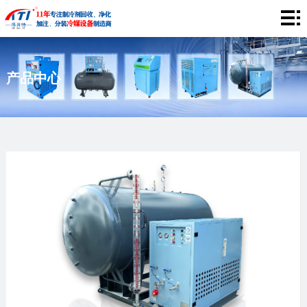
网
站
关
产品中心
首
于
产
页
我
品
工
们
中
程
应
心
案
用
企
例
领
业
视
域
风
频
新
采
中
闻
联
心
资
系