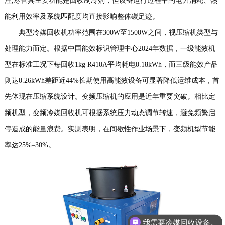
注,尽管其主要功能是回收制冷剂，但设备运行过程中的电力消耗、热
讯
我
能利用效率及系统匹配度均直接影响整体碳足迹。
典型冷媒回收机功率范围在300W至1500W之间，视压缩机类型与
们
处理能力而定。根据中国能效标识管理中心2024年数据，一级能效机
型在标准工况下每回收1kg R410A平均耗电0.18kWh，而三级能效产品
则达0.26kWh差距近44%长期使用高能效设备可显著降低运维成本，首
先体现在压缩系统设计。变频压缩机的应用是近年重要突破。相比定
频机型，变频冷媒回收机可根据系统压力动态调节转速，避免频繁启
停造成的能量浪费。实测表明，在间歇性作业场景下，变频机型节能
率达25%–30%。
我需要冷媒回收设备。