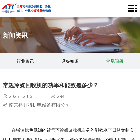
网
站
关
新闻资讯
首
于
产
页
我
品
工
行业资讯
设备知识
常见问题
们
中
程
应
心
案
用
企
常规冷媒回收机的功率和能效是多少？
例
领
业
视
2025-12-06
294
南京得开特机电设备有限公司
域
风
频
新
采
中
闻
联
在强调绿色低碳的背景下
冷媒回收机
自身的能效水平日益受到关
心
资
系